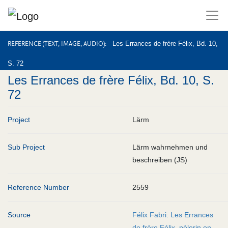
REFERENCE (TEXT, IMAGE, AUDIO)
REFERENCE (TEXT, IMAGE, AUDIO)
Les Errances de frère Félix, Bd. 10,
S. 72
Les Errances de frère Félix, Bd. 10, S.
72
Project
Lärm
Sub Project
Lärm wahrnehmen und
beschreiben (JS)
Reference Number
2559
Source
Félix Fabri: Les Errances
de frère Félix, pèlerin en