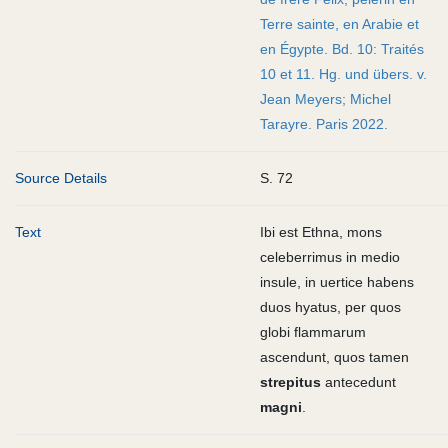
Terre sainte, en Arabie et
en Égypte. Bd. 10: Traités
10 et 11. Hg. und übers. v.
Jean Meyers; Michel
Tarayre. Paris 2022.
Source Details
S. 72
Text
Ibi est Ethna, mons
celeberrimus in medio
insule, in uertice habens
duos hyatus, per quos
globi flammarum
ascendunt, quos tamen
strepitus
antecedunt
magni
.