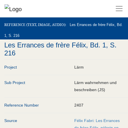
REFERENCE (TEXT, IMAGE, AUDIO)
REFERENCE (TEXT, IMAGE, AUDIO)
Les Errances de frère Félix, Bd.
1, S. 216
Les Errances de frère Félix, Bd. 1, S.
216
Project
Lärm
Sub Project
Lärm wahrnehmen und
beschreiben (JS)
Reference Number
2407
Source
Félix Fabri: Les Errances
de frère Félix, pèlerin en