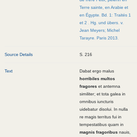
Terre sainte, en Arabie et
en Égypte. Bd. 1: Traités 1
et 2 . Hg. und übers. v.
Jean Meyers; Michel
Tarayre. Paris 2013.
Source Details
S. 216
Text
Dabat ergo malus
horribiles multos
fragores
et antemna
similiter; et tota galea in
omnibus iuncturis
uidebatur disolui. In nulla
re magis territus fui in
tempestatibus quam in
magnis fragoribus
nauis,