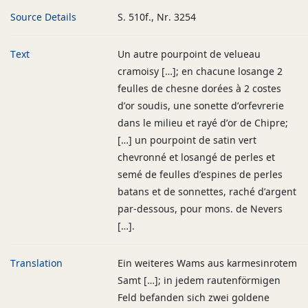
Source Details
S. 510f., Nr. 3254
Text
Un autre pourpoint de velueau
cramoisy […]; en chacune losange 2
feulles de chesne dorées à 2 costes
d’or soudis, une sonette d’orfevrerie
dans le milieu et rayé d’or de Chipre;
[…] un pourpoint de satin vert
chevronné et losangé de perles et
semé de feulles d’espines de perles
batans et de sonnettes, raché d’argent
par-dessous, pour mons. de Nevers
[…].
Translation
Ein weiteres Wams aus karmesinrotem
Samt […]; in jedem rautenförmigen
Feld befanden sich zwei goldene