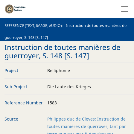
REFERENCE (TEXT, IMAGE, AUDIO)
Instruction de toutes manières de
REFERENCE (TEXT, IMAGE, AUDIO)
guerroyer, S. 148 [S. 147]
Instruction de toutes manières de
guerroyer, S. 148 [S. 147]
Project
Belliphonie
Sub Project
Die Laute des Krieges
Reference Number
1583
Source
Philippes duc de Cleves: Instruction de
toutes manières de guerroyer, tant par
terre que par mer & des choses y