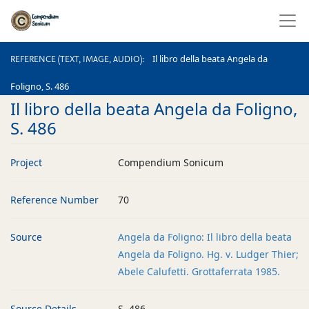
REFERENCE (TEXT, IMAGE, AUDIO)
Il libro della beata Angela da
REFERENCE (TEXT, IMAGE, AUDIO)
Foligno, S. 486
Il libro della beata Angela da Foligno,
S. 486
Project
Compendium Sonicum
Reference Number
70
Source
Angela da Foligno: Il libro della beata
Angela da Foligno. Hg. v. Ludger Thier;
Abele Calufetti. Grottaferrata 1985.
Source Details
S. 486