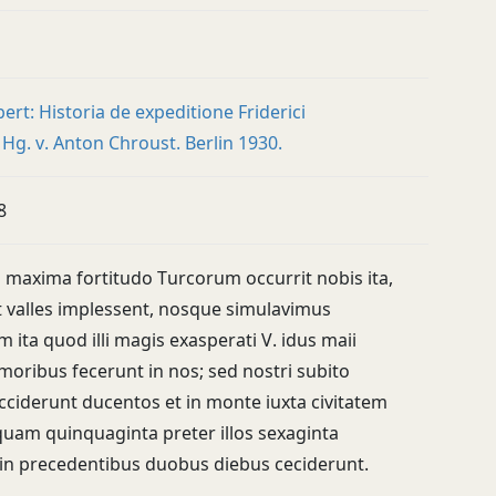
rt: Historia de expeditione Friderici
 Hg. v. Anton Chroust. Berlin 1930.
8
ii maxima fortitudo Turcorum occurrit nobis ita,
 valles implessent, nosque simulavimus
m ita quod illi magis exasperati V. idus maii
moribus fecerunt in nos; sed nostri subito
cciderunt ducentos et in monte iuxta civitatem
quam quinquaginta preter illos sexaginta
 in precedentibus duobus diebus ceciderunt.