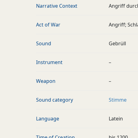
Narrative Context
Angriff durc
Act of War
Angriff; Sch
Sound
Gebrüll
Instrument
–
Weapon
–
Sound category
Stimme
Language
Latein
Time of Creation
bis 1200