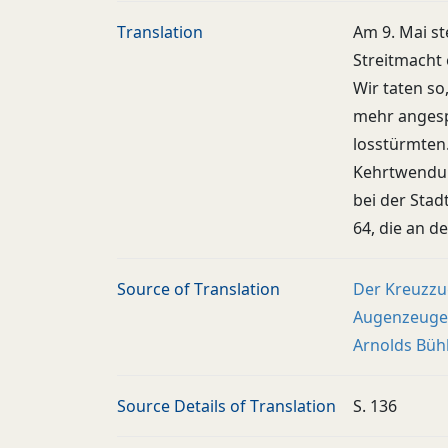
Translation
Am 9. Mai st
Streitmacht 
Wir taten so
mehr angesp
losstürmten
Kehrtwendun
bei der Stad
64, die an d
Source of Translation
Der Kreuzzug
Augenzeugen
Arnolds Bühl
Source Details of Translation
S. 136