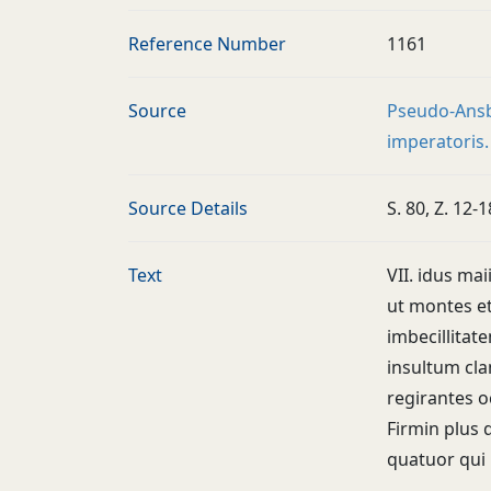
Reference Number
1161
Source
Pseudo-Ansbe
imperatoris.
Source Details
S. 80, Z. 12-1
Text
VII. idus ma
ut montes et
imbecillitate
insultum cla
regirantes o
Firmin plus 
quatuor qui