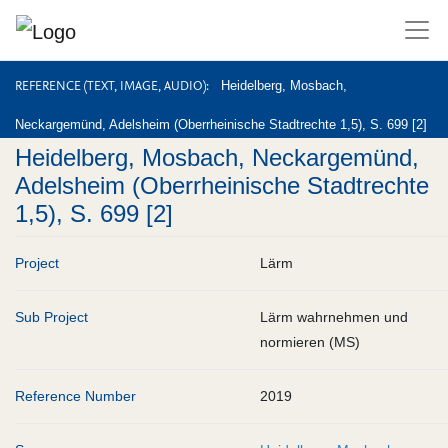
REFERENCE (TEXT, IMAGE, AUDIO)
REFERENCE (TEXT, IMAGE, AUDIO)
Heidelberg, Mosbach,
Neckargemünd, Adelsheim (Oberrheinische Stadtrechte 1,5), S. 699 [2]
Heidelberg, Mosbach, Neckargemünd,
Adelsheim (Oberrheinische Stadtrechte
1,5), S. 699 [2]
Project
Lärm
Sub Project
Lärm wahrnehmen und
normieren (MS)
Reference Number
2019