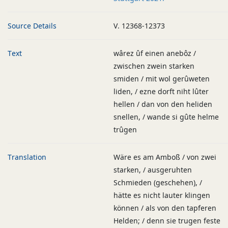
Source Details
V. 12368-12373
Text
wârez ûf einen anebôz /
zwischen zwein starken
smiden / mit wol gerûweten
liden, / ezne dorft niht lûter
hellen / dan von den heliden
snellen, / wande si gûte helme
trûgen
Translation
Wäre es am Amboß / von zwei
starken, / ausgeruhten
Schmieden (geschehen), /
hätte es nicht lauter klingen
können / als von den tapferen
Helden; / denn sie trugen feste