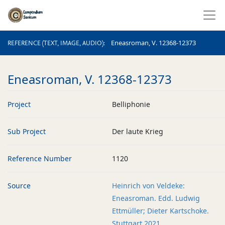
REFERENCE (TEXT, IMAGE, AUDIO)
Eneasroman, V. 12368-12373
REFERENCE (TEXT, IMAGE, AUDIO)
Eneasroman, V. 12368-12373
Project
Belliphonie
Sub Project
Der laute Krieg
Reference Number
1120
Source
Heinrich von Veldeke:
Eneasroman. Edd. Ludwig
Ettmüller; Dieter Kartschoke.
Stuttgart 2021.