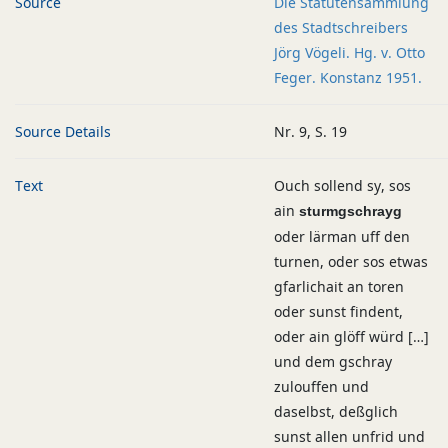
Source
Die Statutensammlung
des Stadtschreibers
Jörg Vögeli. Hg. v. Otto
Feger. Konstanz 1951.
Source Details
Nr. 9, S. 19
Text
Ouch sollend sy, sos
ain
sturmgschrayg
oder lärman uff den
turnen, oder sos etwas
gfarlichait an toren
oder sunst findent,
oder ain glöff würd […]
und dem gschray
zulouffen und
daselbst, deßglich
sunst allen unfrid und