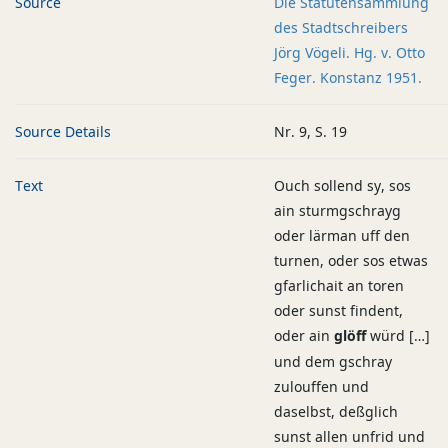
Source
Die Statutensammlung
des Stadtschreibers
Jörg Vögeli. Hg. v. Otto
Feger. Konstanz 1951.
Source Details
Nr. 9, S. 19
Text
Ouch sollend sy, sos
ain sturmgschrayg
oder lärman uff den
turnen, oder sos etwas
gfarlichait an toren
oder sunst findent,
oder ain
glöff
würd […]
und dem gschray
zulouffen und
daselbst, deßglich
sunst allen unfrid und