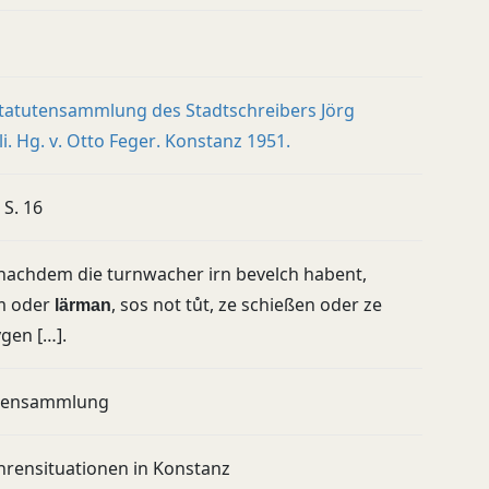
Statutensammlung des Stadtschreibers Jörg
i. Hg. v. Otto Feger. Konstanz 1951.
 S. 16
nachdem die turnwacher irn bevelch habent,
m oder
, sos not tůt, ze schießen oder ze
lärman
gen […].
uensammlung
hrensituationen in Konstanz