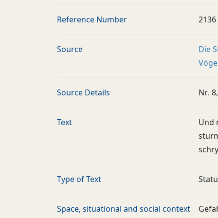
Reference Number
2136
Source
Die 
Vögel
Source Details
Nr. 8,
Text
Und 
stur
schry
Type of Text
Stat
Space, situational and social context
Gefa