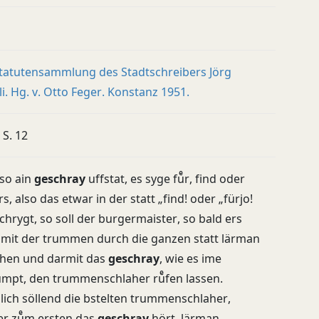
Statutensammlung des Stadtschreibers Jörg
i. Hg. v. Otto Feger. Konstanz 1951.
 S. 12
so ain
geschray
uffstat, es syge fuͤr, find oder
s, also das etwar in der statt „find! oder „fürjo!
schrygt, so soll der burgermaister, so bald ers
 mit der trummen durch die ganzen statt lärman
ahen und darmit das
geschray
, wie es ime
umpt, den trummenschlaher ruͤfen lassen.
ich söllend die bstelten trummenschlaher,
er zuͤm ersten das
geschray
hört, lärman