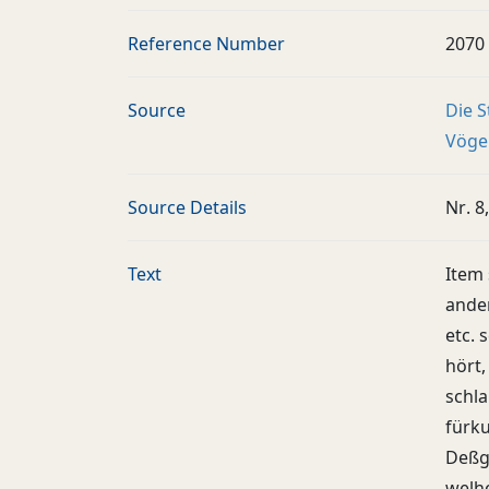
Reference Number
2070
Source
Die 
Vögel
Source Details
Nr. 8,
Text
Item 
ander
etc. 
hört,
schl
fürk
Deßgl
welh