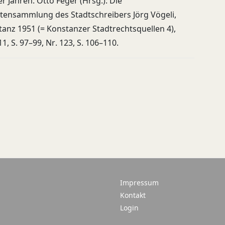
r Jahren. Otto Feger (Hrsg.): Die
tensammlung des Stadtschreibers Jörg Vögeli,
anz 1951 (= Konstanzer Stadtrechtsquellen 4),
11, S. 97–99, Nr. 123, S. 106–110.
Impressum
Kontakt
Login