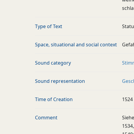
schla
Type of Text
Stat
Space, situational and social context
Gefa
Sound category
Stim
Sound representation
Gesc
Time of Creation
1524
Comment
Siehe
1534