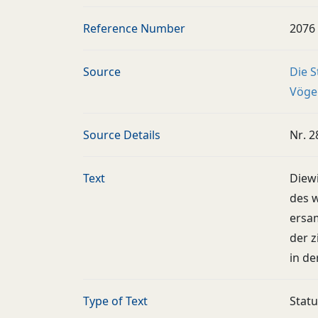
Reference Number
2076
Source
Die 
Vögel
Source Details
Nr. 2
Text
Diew
des w
ersa
der z
in de
Type of Text
Stat