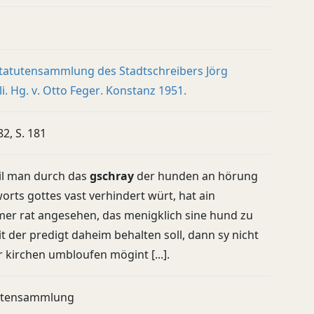
Statutensammlung des Stadtschreibers Jörg
i. Hg. v. Otto Feger. Konstanz 1951.
82, S. 181
il man durch das
gschray
der hunden an hörung
orts gottes vast verhindert würt, hat ain
mer rat angesehen, das menigklich sine hund zu
it der predigt daheim behalten soll, dann sy nicht
r kirchen umbloufen mögint [...].
utensammlung