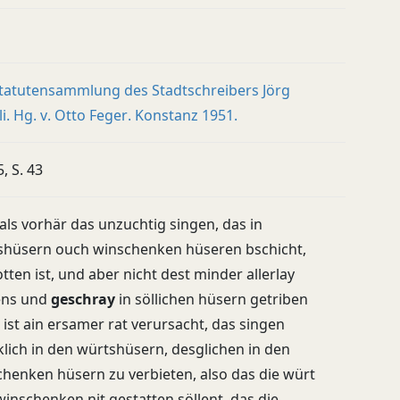
Statutensammlung des Stadtschreibers Jörg
i. Hg. v. Otto Feger. Konstanz 1951.
5, S. 43
als vorhär das unzuchtig singen, das in
shüsern ouch winschenken hüseren bschicht,
tten ist, und aber nicht dest minder allerlay
ens und
geschray
in söllichen hüsern getriben
 ist ain ersamer rat verursacht, das singen
klich in den würtshüsern, desglichen in den
henken hüsern zu verbieten, also das die würt
inschenken nit gestatten söllent, das die