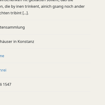
n, die by inen trinkent, ainich gsang noch ander
hten tribint [...].
utensammlung
shäuser in Konstanz
me
hrei
uli 1547