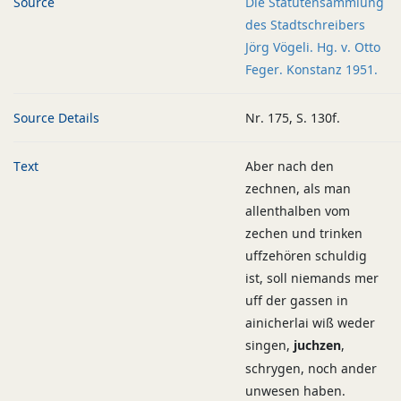
Source
Die Statutensammlung
des Stadtschreibers
Jörg Vögeli. Hg. v. Otto
Feger. Konstanz 1951.
Source Details
Nr. 175, S. 130f.
Text
Aber nach den
zechnen, als man
allenthalben vom
zechen und trinken
uffzehören schuldig
ist, soll niemands mer
uff der gassen in
ainicherlai wiß weder
singen,
juchzen
,
schrygen, noch ander
unwesen haben.