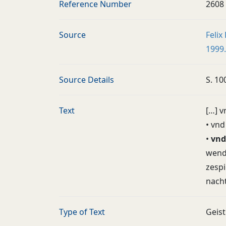
Reference Number
2608
Source
Felix
1999.
Source Details
S. 10
Text
[…] 
• vn
•
vnd
wend 
zespi
nacht
Type of Text
Geist