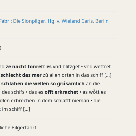
 Fabri: Die Sionpilger. Hg. v. Wieland Carls. Berlin
0
vnd
ze nacht tonrett es
vnd blitzget • vnd wettret
d
schlecht das mer
zů allen orten in das schiff […]
 schlahen die wellen so grúsamlich
an die
des schifs • das es
offt erkrachet
• as woͤtt es
dlen erbrechen In dem schlafft nieman • die
 im schiff […]
liche Pilgerfahrt