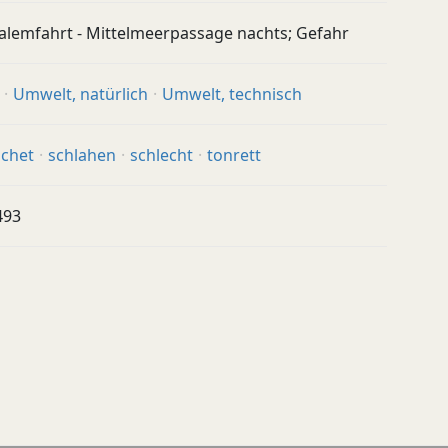
alemfahrt - Mittelmeerpassage nachts; Gefahr
Umwelt, natürlich
Umwelt, technisch
achet
schlahen
schlecht
tonrett
493