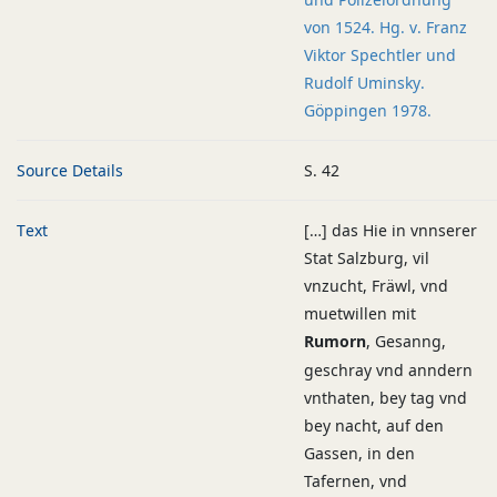
von 1524. Hg. v. Franz
Viktor Spechtler und
Rudolf Uminsky.
Göppingen 1978.
Source Details
S. 42
Text
[…] das Hie in vnnserer
Stat Salzburg, vil
vnzucht, Fräwl, vnd
muetwillen mit
Rumorn
, Gesanng,
geschray vnd anndern
vnthaten, bey tag vnd
bey nacht, auf den
Gassen, in den
Tafernen, vnd