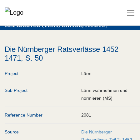
REFERENCE (TEXT, IMAGE, AUDIO)
Die Nürnberger Ratsverlässe 1452–
1471, S. 50
Project
Lärm
Sub Project
Lärm wahrnehmen und
normieren (MS)
Reference Number
2081
Source
Die Nürnberger
Ratsverlässe, Teil 2: 1452–