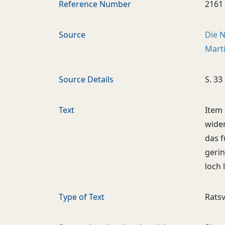
Reference Number
2161
Source
Die N
Marti
Source Details
S. 33
Text
Item
wider
das f
gerin
loch 
Type of Text
Ratsv