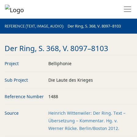
REFERENCE (TEXT, IMAGE, AUDIO)
Der Ring, S. 368, V. 8097–8103
REFERENCE (TEXT, IMAGE, AUDIO)
Der Ring, S. 368, V. 8097–8103
Project
Belliphonie
Sub Project
Die Laute des Krieges
Reference Number
1488
Source
Heinrich Wittenwiler: Der Ring. Text –
Übersetzung – Kommentar. Hg. v.
Werner Röcke. Berlin/Boston 2012.