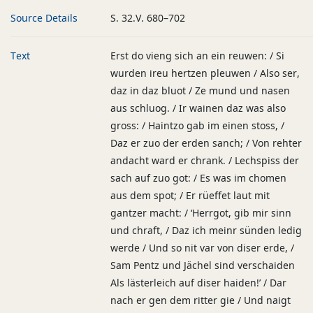
Source Details
S. 32.V. 680–702
Text
Erst do vieng sich an ein reuwen: / Si
wurden ireu hertzen pleuwen / Also ser,
daz in daz bluot / Ze mund und nasen
aus schluog. / Ir wainen daz was also
gross: / Haintzo gab im einen stoss, /
Daz er zuo der erden sanch; / Von rehter
andacht ward er chrank. / Lechspiss der
sach auf zuo got: / Es was im chomen
aus dem spot; / Er rüeffet laut mit
gantzer macht: / ‘Herrgot, gib mir sinn
und chraft, / Daz ich meinr sünden ledig
werde / Und so nit var von diser erde, /
Sam Pentz und Jächel sind verschaiden
Als lästerleich auf diser haiden!’ / Dar
nach er gen dem ritter gie / Und naigt