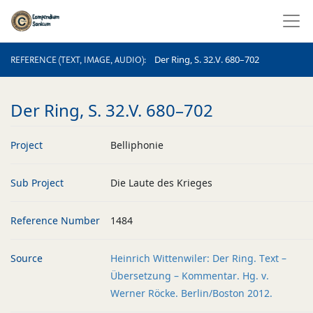
REFERENCE (TEXT, IMAGE, AUDIO)
Der Ring, S. 32.V. 680–702
REFERENCE (TEXT, IMAGE, AUDIO)
Der Ring, S. 32.V. 680–702
Project
Belliphonie
Sub Project
Die Laute des Krieges
Reference Number
1484
Source
Heinrich Wittenwiler: Der Ring. Text –
Übersetzung – Kommentar. Hg. v.
Werner Röcke. Berlin/Boston 2012.