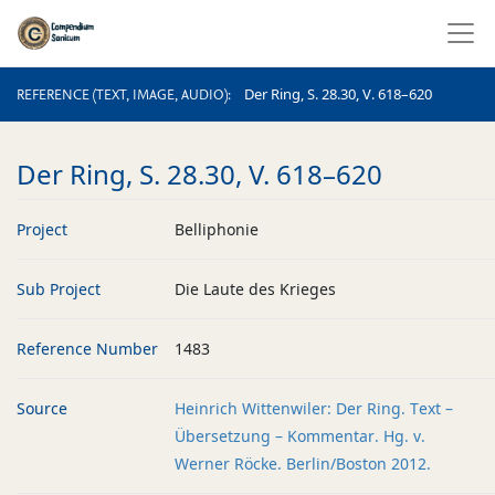
REFERENCE (TEXT, IMAGE, AUDIO)
Der Ring, S. 28.30, V. 618–620
REFERENCE (TEXT, IMAGE, AUDIO)
Der Ring, S. 28.30, V. 618–620
Project
Belliphonie
Sub Project
Die Laute des Krieges
Reference Number
1483
Source
Heinrich Wittenwiler: Der Ring. Text –
Übersetzung – Kommentar. Hg. v.
Werner Röcke. Berlin/Boston 2012.