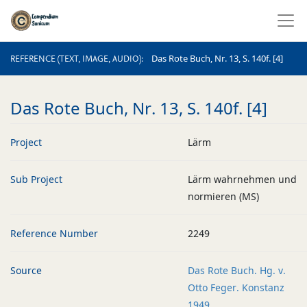
REFERENCE (TEXT, IMAGE, AUDIO)
Das Rote Buch, Nr. 13, S. 140f. [4]
REFERENCE (TEXT, IMAGE, AUDIO)
Das Rote Buch, Nr. 13, S. 140f. [4]
Project
Lärm
Sub Project
Lärm wahrnehmen und
normieren (MS)
Reference Number
2249
Source
Das Rote Buch. Hg. v.
Otto Feger. Konstanz
1949.