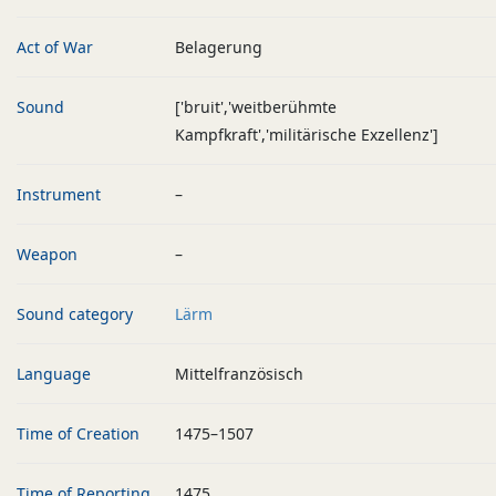
Act of War
Belagerung
Sound
['bruit','weitberühmte
Kampfkraft','militärische Exzellenz']
Instrument
–
Weapon
–
Sound category
Lärm
Language
Mittelfranzösisch
Time of Creation
1475–1507
Time of Reporting
1475