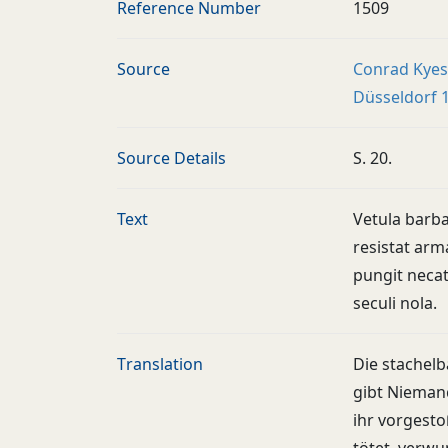
Reference Number
1509
Source
Conrad Kyeser
Düsseldorf 
Source Details
S. 20.
Text
Vetula barba
resistat arm
pungit necat 
seculi nola.
Translation
Die stachelbä
gibt Nieman
ihr vorgesto