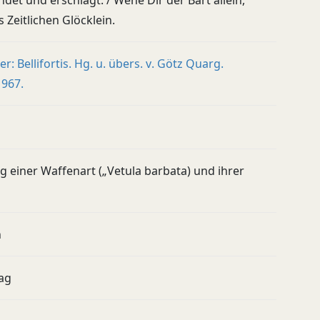
ndet und erschlägt. / Wehe Dir der Bart allein,
s Zeitlichen Glöcklein.
: Bellifortis. Hg. u. übers. v. Götz Quarg.
1967.
 einer Waffenart („Vetula barbata) und ihrer
h
ag