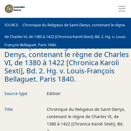
SOURCE
Chronique du Religieux de Saint-Denys, contenant le règne
SOURCE
de Charles VI, de 1380 à 1422 [Chronica Karoli Sexti], Bd. 2. Hg. v. Louis-
Chronique du Religieux de Saint-
François Bellaguet. Paris 1840.
Denys, contenant le règne de Charles
VI, de 1380 à 1422 [Chronica Karoli
Sexti], Bd. 2. Hg. v. Louis-François
Bellaguet. Paris 1840.
Source type
Edition
Title
Chronique du Religieux de Saint-Denys,
contenant le règne de Charles VI, de
1380 à 1422 [Chronica Karoli Sexti], Bd.