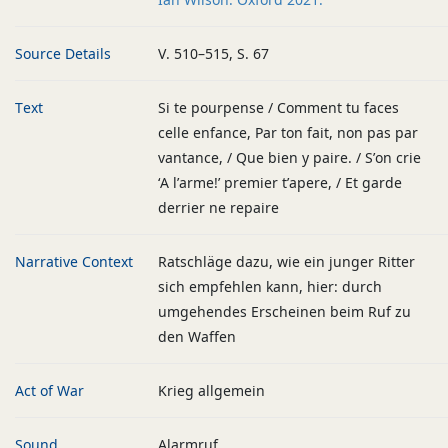
Source Details
V. 510–515, S. 67
Text
Si te pourpense / Comment tu faces
celle enfance, Par ton fait, non pas par
vantance, / Que bien y paire. / S’on crie
‘A l’arme!’ premier t’apere, / Et garde
derrier ne repaire
Narrative Context
Ratschläge dazu, wie ein junger Ritter
sich empfehlen kann, hier: durch
umgehendes Erscheinen beim Ruf zu
den Waffen
Act of War
Krieg allgemein
Sound
Alarmruf