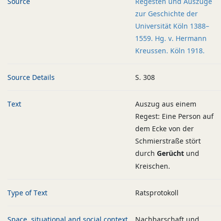
Source
Regesten und Auszüge
zur Geschichte der
Universität Köln 1388–
1559. Hg. v. Hermann
Kreussen. Köln 1918.
Source Details
S. 308
Text
Auszug aus einem
Regest: Eine Person auf
dem Ecke von der
Schmierstraße stört
durch
Gerücht
und
Kreischen.
Type of Text
Ratsprotokoll
Space, situational and social context
Nachbarschaft und