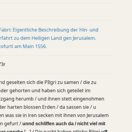
 Fabri: Eigentliche Beschreibung der Hin- und
fahrt zu dem Heiligen Land gen Jerusalem.
ofurti am Main 1556.
73r
nd geselten sich die PIlgri zu samen / die zu
der gehorten und haben sich geteilet im
tzgang herumb / und ihnen stett eingenohmen
der harten blossen Erden / da sassen sie / u
n was sie in iren secken mit ihnen von Jerusalem
n gefurt /
unnd schliffen auch da / nicht viel mit
[…] / Die nacht haben etliche Pilgri
ser unruhe
uff