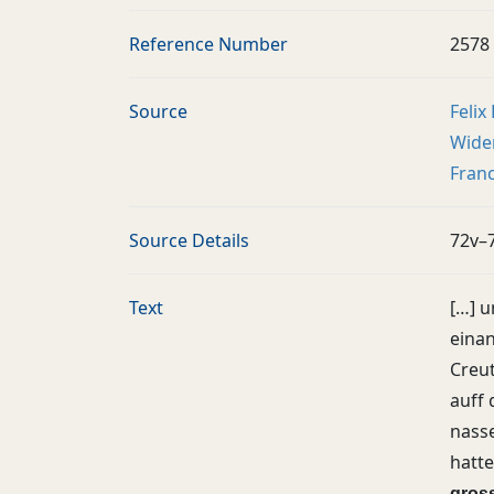
Reference Number
2578
Source
Felix
Wider
Franc
Source Details
72v–
Text
[…] u
einan
Creu
auff 
nasse
hatte
gros