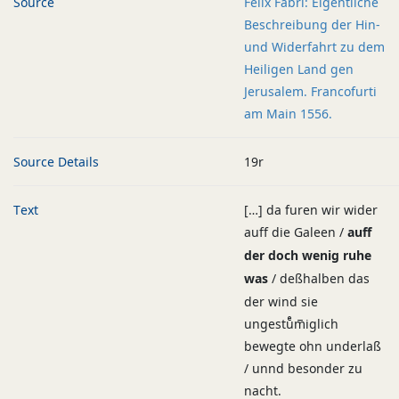
Source
Felix Fabri: Eigentliche
Beschreibung der Hin-
und Widerfahrt zu dem
Heiligen Land gen
Jerusalem. Francofurti
am Main 1556.
Source Details
19r
Text
[…] da furen wir wider
auff die Galeen /
auff
der doch wenig ruhe
was
/ deßhalben das
der wind sie
ungestuͤm̅iglich
bewegte ohn underlaß
/ unnd besonder zu
nacht.