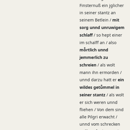
Finsternuß ein jglicher
in seiner stantz an
seinem Betlein /
mit
sorg unnd unruwigem
schlaff
/ so hept einer
im schalff an / also
moͤrtlich unnd
jemmerlich zu
schreien
/ als wolt
mann ihn ermorden /
unnd darzu hatt er
ein
wildes getuͤmmel in
seiner stantz
/ als wolt
er sich weren unnd
fliehen / Von dem sind
alle Pilgri erwacht /
unnd vom schrecken