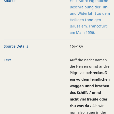
Source
Felix Fabri: Eigentliche
Beschreibung der Hin-
und Widerfahrt zu dem
Heiligen Land gen
Jerusalem. Francofurti
am Main 1556.
Source Details
16r–16v
Text
Auff die nacht namen
die Herren unnd andre
Pilgri viel
schrecknuß
ein vo dem feindlichen
waggen unnd krachen
des Schiffs / unnd
nicht viel freude oder
rhu was da
/ Als wir
nun also lagen in der