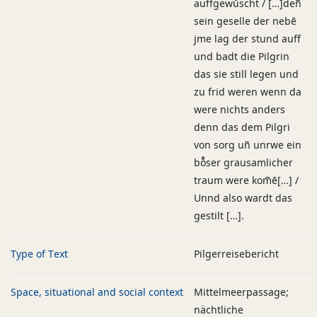
auffgewůscht / […]den̅
sein geselle der nebē
jme lag der stund auff
und badt die Pilgrin
das sie still legen und
zu frid weren wenn da
were nichts anders
denn das dem Pilgri
von sorg un̅ unrwe ein
boͤser grausamlicher
traum were kom̅ē[…] /
Unnd also wardt das
gestilt […].
Type of Text
Pilgerreisebericht
Space, situational and social context
Mittelmeerpassage;
nächtliche