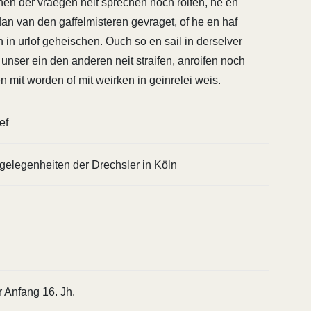
nnen der vraegen neit sprechen noch roifen, he en
an van den gaffelmisteren gevraget, of he en haf
n in urlof geheischen. Ouch so en sail in derselver
 unser ein den anderen neit straifen, anroifen noch
n mit worden of mit weirken in geinrelei weis.
ef
gelegenheiten der Drechsler in Köln
r Anfang 16. Jh.