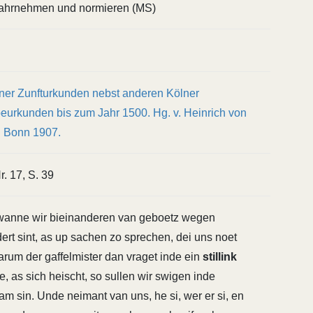
ahrnehmen und normieren (MS)
ner Zunfturkunden nebst anderen Kölner
urkunden bis zum Jahr 1500. Hg. v. Heinrich von
. Bonn 1907.
r. 17, S. 39
wanne wir bieinanderen van geboetz wegen
ert sint, as up sachen zo sprechen, dei uns noet
arum der gaffelmister dan vraget inde ein
stillink
, as sich heischt, so sullen wir swigen inde
am sin. Unde neimant van uns, he si, wer er si, en