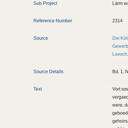
Sub Project
Lärm w
Reference Number
2314
Source
Die Köl
Gewerbe
Loesch
Source Details
Bd. 1, N
Text
Vort so
vergaed
were, d
geboede
gehoirs