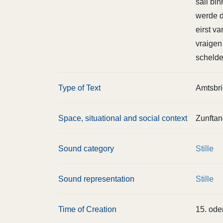
sail bi
werde d
eirst va
vraigen
schelde
Type of Text
Amtsbri
Space, situational and social context
Zunftan
Sound category
Stille
Sound representation
Stille
Time of Creation
15. ode