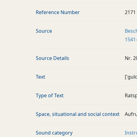
Reference Number
2171
Source
Besch
1541–
Source Details
Nr. 2
Text
['gul
Type of Text
Ratsp
Space, situational and social context
Aufru
Sound category
Inst