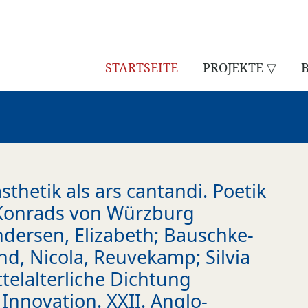
STARTSEITE
PROJEKTE ▽
thetik als ars cantandi. Poetik
 Konrads von Würzburg
dersen, Elizabeth; Bauschke-
nd, Nicola, Reuvekamp; Silvia
ittelalterliche Dichtung
nnovation. XXII. Anglo-