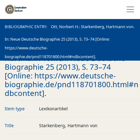
BIBLIOGRAPHIC ENTRY
Ott, Norbert H.: Starkenberg, Hartmann von.
BIBLIOGRAPHIC ENTRY
In: Neue Deutsche Biographie 25 (2013), S. 73–74 [Online:
Ott, Norbert H.: Starkenberg,
https://www.deutsche-
Hartmann von. In: Neue Deutsche
biographie.de/pnd118701800.html#ndbcontent].
Biographie 25 (2013), S. 73–74
[Online: https://www.deutsche-
biographie.de/pnd118701800.html#n
dbcontent].
Item type
Lexikonartikel
Title
Starkenberg, Hartmann von